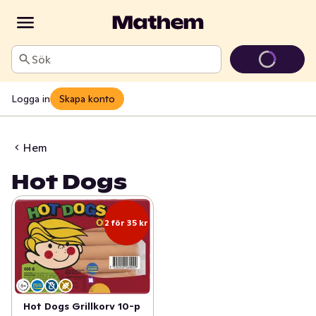
Sök
Logga in
Skapa konto
Hem
Hot Dogs
2 för 35 kr
Hot Dogs Grillkorv 10-p