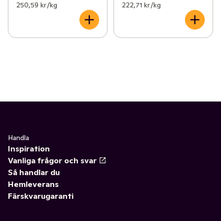
250,59 kr /kg
222,71 kr /kg
Handla
Inspiration
Vanliga frågor och svar
Så handlar du
Hemleverans
Färskvarugaranti