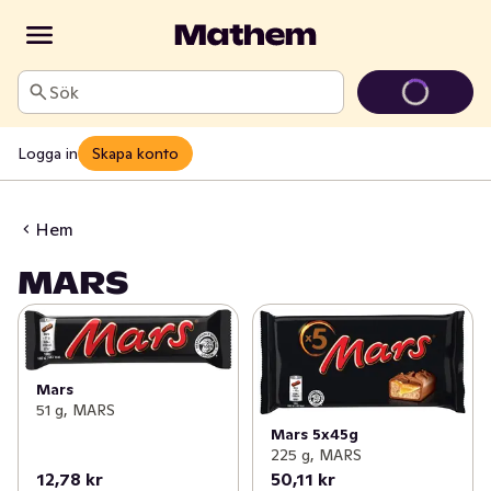
Sök
Logga in
Skapa konto
Hem
MARS
Mars
51 g, MARS
Mars 5x45g
225 g, MARS
12,78 kr
50,11 kr