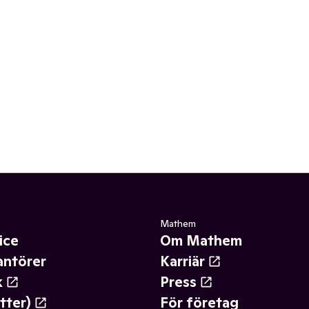
Mathem
ice
Om Mathem
antörer
Karriär
k
Press
tter)
För företag