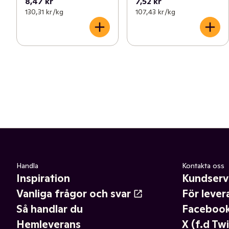
8,47 kr
7,52 kr
130,31 kr /kg
107,43 kr /kg
Handla
Kontakta oss
Inspiration
Kundserv
Vanliga frågor och svar
För lever
Så handlar du
Faceboo
Hemleverans
X (f.d Twi