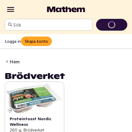
Sök
Logga in
Skapa konto
Hem
Brödverket
Proteintoast Nordic
Wellness
260 g, Brödverket