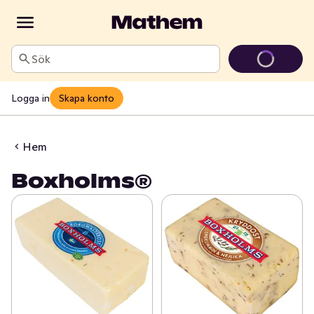
Sök
Logga in
Skapa konto
Hem
Boxholms®