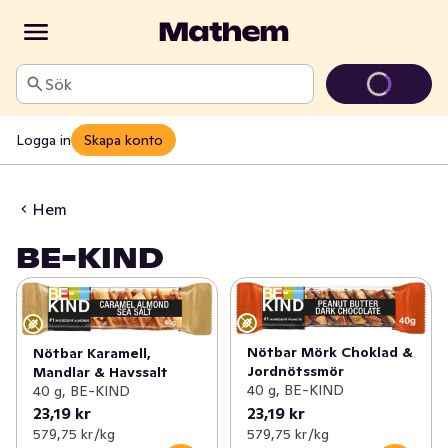
Sök
Logga in
Skapa konto
Hem
BE-KIND
Nötbar Mörk Choklad &
Nötbar Karamell,
Jordnötssmör
Mandlar & Havssalt
40 g, BE-KIND
40 g, BE-KIND
23,19 kr
23,19 kr
579,75 kr /kg
579,75 kr /kg