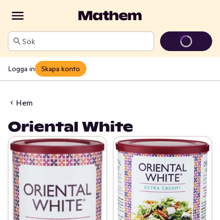
Sök
Logga in
Skapa konto
Hem
Oriental White