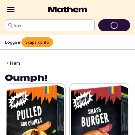
Sök
Logga in
Skapa konto
Hem
Oumph!