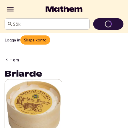
Sök
Logga in
Skapa konto
Hem
Briarde