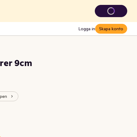
Logga in
Skapa konto
rer 9cm
ppen