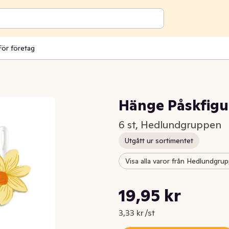
För företag
Hänge Påskfigu
6 st, Hedlundgruppen
Utgått ur sortimentet
Visa alla varor från Hedlundgru
Styckpris: 3,33 kr /st
19,95 kr
Nuvarande pris är: 19,95 kr
3,33 kr /st