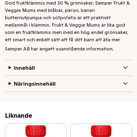
God fruktklämmis med 30 % grönsaker. Semper Frukt & 
Veggie Mums med blåbär, päron, banan 
butternutpumpa och sötpotatis är ett praktiskt 
mellanmål i klämmis. Frukt & Veggie Mums är lika god 
som en fruktklämmis men med en hög andel grönsaker, 
ett smart och enkelt sätt att få ditt barn att äta mer 
grönsaker. Lätt att äta utan kladd och spill och enkel att 
Semper AB har angett ovanstående information.
ta med sig. En len frukt- och grönsakspuré med god 
smak som passar perfekt till mellis eller en mysig 
Innehåll
fruktstund. Servera gärna klämmisen från sked. Ren 
puré av bär, frukt och grönsaker för barn från 6 
Näringsinnehåll
månader
Liknande