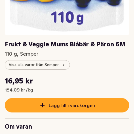
Frukt & Veggie Mums Blåbär & Päron 6M
110 g, Semper
Visa alla varor från Semper
Styckpris: 154,09 kr /kg
16,95 kr
Nuvarande pris är: 16,95 kr
154,09 kr /kg
Lägg till i varukorgen
Om varan