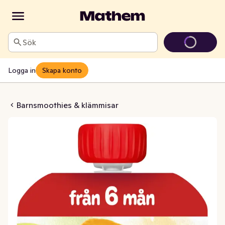
Sök
Logga in
Skapa konto
Mums Blåbär & Päron 6M
Barnsmoothies & klämmisar