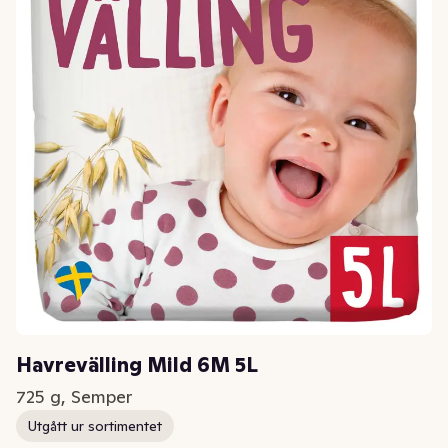
Havrevälling Mild 6M 5L
725 g, Semper
Utgått ur sortimentet