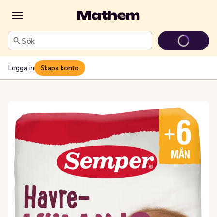
Sök
Logga in
Skapa konto