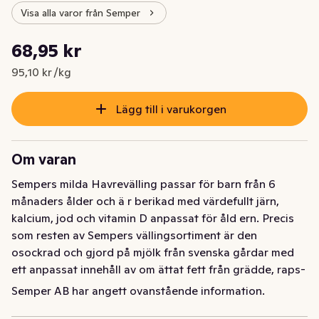
Visa alla varor från Semper
Styckpris: 95,10 kr /kg
68,95 kr
Nuvarande pris är: 68,95 kr
95,10 kr /kg
Lägg till i varukorgen
Om varan
Sempers milda Havrevälling passar för barn från 6 
månaders ålder och ä r berikad med värdefullt järn, 
kalcium, jod och vitamin D anpassat för åld ern. Precis 
som resten av Sempers vällingsortiment är den 
osockrad och gjord på mjölk från svenska gårdar med 
ett anpassat innehåll av om ättat fett från grädde, raps- 
och solrosolja. Välling är ofta är förkni ppat me d en 
Semper AB har angett ovanstående information.
mysig stund på morgonen eller kvällen då man kryper 