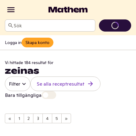
Sök
Logga in
Skapa konto
Vi hittade 184 resultat för
zeinas
Filter
Se alla receptresultat
Bara tillgängliga
«
1
2
3
4
5
»