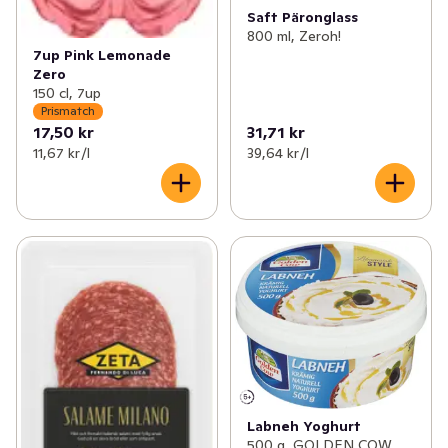
Saft Päronglass
800 ml, Zeroh!
7up Pink Lemonade
Zero
150 cl, 7up
Prismatch
17,50 kr
31,71 kr
11,67 kr /l
39,64 kr /l
Labneh Yoghurt
500 g, GOLDEN COW