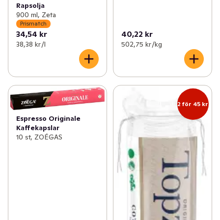
Rapsolja
900 ml, Zeta
Prismatch
34,54 kr
40,22 kr
38,38 kr /l
502,75 kr /kg
2 för 45 kr
Espresso Originale
Kaffekapslar
10 st, ZOÉGAS