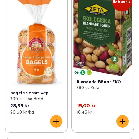
Extrapris
Blandade Bönor EKO
380 g, Zeta
Bagels Sesam 4-p
300 g, Liba Bröd
28,95 kr
15,00 kr
96,50 kr /kg
18,46 kr