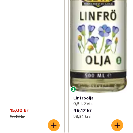
Linfröolja
0,5 l, Zeta
15,00 kr
49,17 kr
18,46 kr
98,34 kr /l