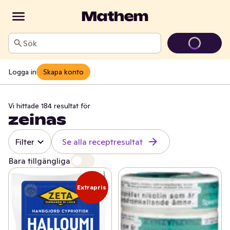
Sök
Logga in
Skapa konto
Vi hittade 184 resultat för
zeinas
Filter
Se alla receptresultat
Bara tillgängliga
Extrapris