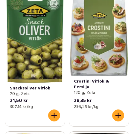
Crostini Vitlök &
Persilja
Snacksoliver Vitlök
120 g, Zeta
70 g, Zeta
21,50 kr
28,35 kr
307,14 kr /kg
236,25 kr /kg