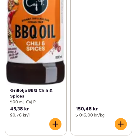
Grillolja BBQ Chili &
Spices
500 ml, Caj P
45,38 kr
150,48 kr
90,76 kr /l
5 016,00 kr /kg