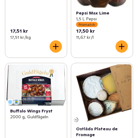
Pepsi Max Lime
1,5 l, Pepsi
Prismatch
17,51 kr
17,50 kr
17,51 kr /kg
11,67 kr /l
Buffalo Wings Fryst
2000 g, Guldfågeln
Ostlåda Plateau de
Fromage