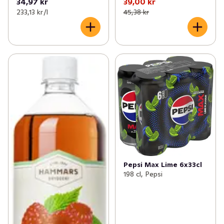
34,97 kr
39,00 kr
233,13 kr /l
45,38 kr
Pepsi Max Lime 6x33cl
198 cl, Pepsi