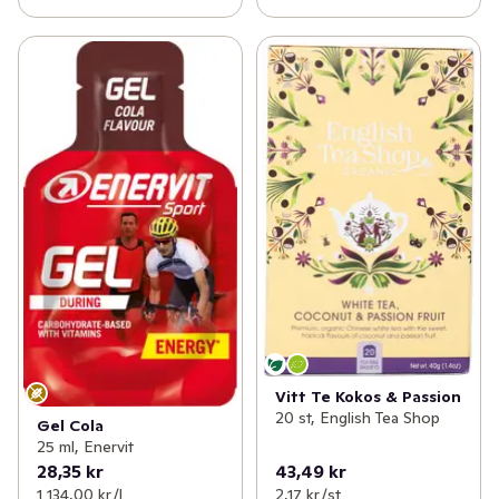
Vitt Te Kokos & Passion
20 st, English Tea Shop
Gel Cola
25 ml, Enervit
28,35 kr
43,49 kr
1 134,00 kr /l
2,17 kr /st