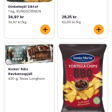
Dinkelmjöl Siktat
1 kg, KUNGSÖRNEN
34,97 kr
28,35 kr
34,97 kr /kg
63,00 kr /kg
Kickin' Ribs
Revbensspjäll
420 g, Texas Longhorn