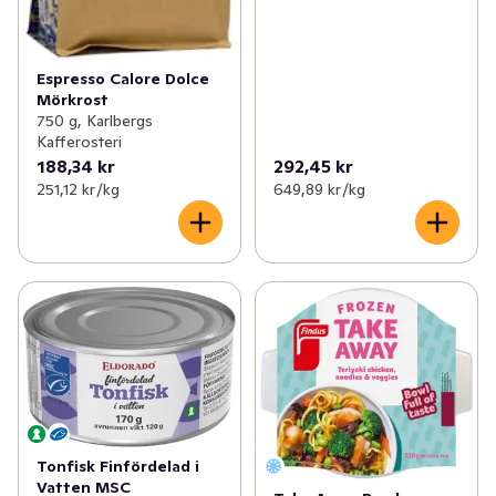
Espresso Calore Dolce
Mörkrost
750 g, Karlbergs
Kafferosteri
188,34 kr
292,45 kr
251,12 kr /kg
649,89 kr /kg
Tonfisk Finfördelad i
Vatten MSC