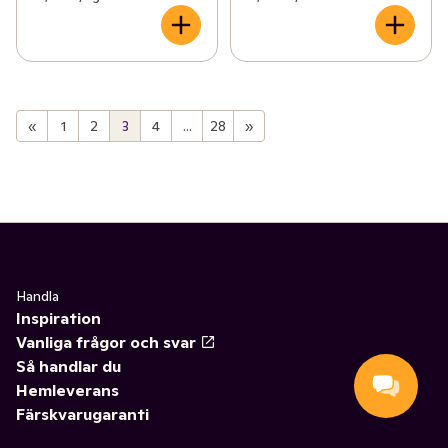
«
1
2
3
4
...
28
»
Handla
Inspiration
Vanliga frågor och svar
Så handlar du
Hemleverans
Färskvarugaranti