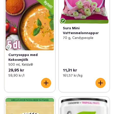
Sura Mini
Vattenmelonnappar
70 g, Candypeople
Currysoppa med
Kokosmjölk
500 ml, Kelda®
29,95 kr
11,31 kr
59,90 kr /l
161,57 kr /kg