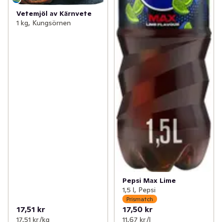
Vetemjöl av Kärnvete
1 kg, Kungsörnen
Pepsi Max Lime
1,5 l, Pepsi
Prismatch
17,51 kr
17,50 kr
17,51 kr /kg
11,67 kr /l