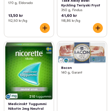
Take Away Bowl
170 g, Eldorado
Kyckling Teriyaki Fryst
350 g, Findus
13,50 kr
41,60 kr
112,50 kr /kg
118,86 kr /kg
Bacon
140 g, Garant
Medicinskt Tuggummi
Nikotin 2mg Neutral