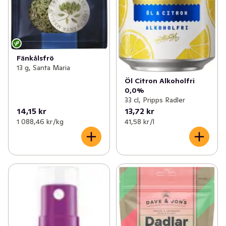
Fänkålsfrö
13 g, Santa Maria
Öl Citron Alkoholfri
0,0%
33 cl, Pripps Radler
14,15 kr
13,72 kr
1 088,46 kr /kg
41,58 kr /l