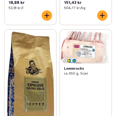
18,88 kr
151,43 kr
53,18 kr /l
504,77 kr /kg
Lammracks
ca 450 g, Scan