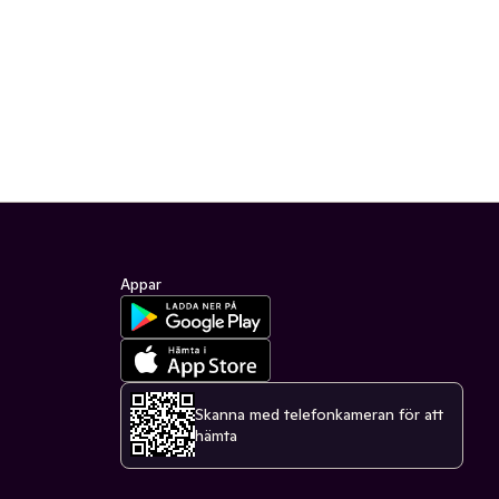
Appar
Skanna med telefonkameran för att
hämta