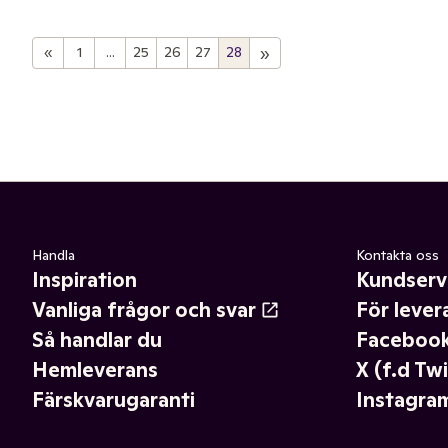
»
«
1
...
25
26
27
28
Handla
Kontakta oss
Inspiration
Kundserv
Vanliga frågor och svar
För lever
Så handlar du
Faceboo
Hemleverans
X (f.d Twi
Färskvarugaranti
Instagra