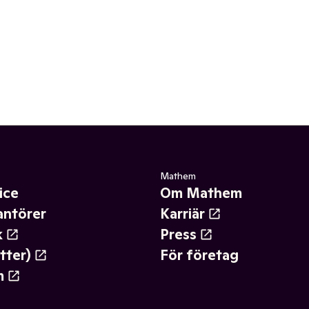
Mathem
ice
Om Mathem
antörer
Karriär
k
Press
tter)
För företag
m