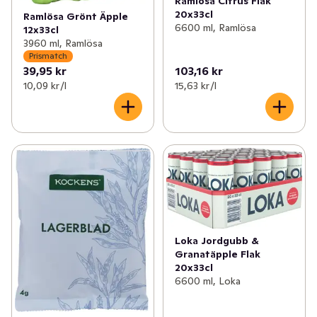
Ramlösa Citrus Flak
20x33cl
Ramlösa Grönt Äpple
6600 ml, Ramlösa
12x33cl
3960 ml, Ramlösa
Prismatch
39,95 kr
103,16 kr
10,09 kr /l
15,63 kr /l
Loka Jordgubb &
Granatäpple Flak
20x33cl
6600 ml, Loka