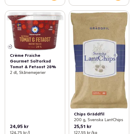
Crème Fraiche
Gourmet Soltorkad
Tomat & Fetaost 28%
2 dl, Skånemejerier
Chips Gräddfil
200 g, Svenska LantChips
24,95 kr
25,51 kr
124,75 kr /l
127,55 kr /kg