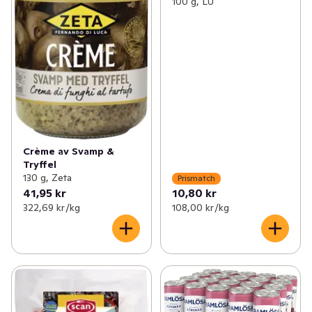
100 g, LU
Crème av Svamp &
Tryffel
130 g, Zeta
Prismatch
41,95 kr
10,80 kr
322,69 kr /kg
108,00 kr /kg