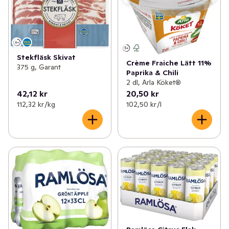
Stekfläsk Skivat
Crème Fraiche Lätt 11%
375 g, Garant
Paprika & Chili
2 dl, Arla Köket®
42,12 kr
20,50 kr
112,32 kr /kg
102,50 kr /l