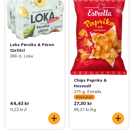
Loka Persika & Päron
12x33cl
396 cl, Loka
Chips Paprika &
Havssalt
275 g, Estrella
Prismatch
44,43 kr
27,30 kr
11,22 kr /l
99,27 kr /kg