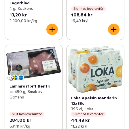
Lagerblad
4 g, Kockens
Slut hos leverantör
13,20 kr
108,84 kr
3 300,00 kr /kg
16,49 kr /l
Lammrostbiff Benfri
ca 450 g, Smak av
Gotland
Loka Apelsin Mandarin
12x33cl
396 cl, Loka
Slut hos leverantör
Slut hos leverantör
284,00 kr
44,43 kr
631,11 kr /kg
11,22 kr /l