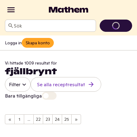
Sök
Logga in
Skapa konto
Vi hittade 1009 resultat för
fjällbrynt
Filter
Se alla receptresultat
Bara tillgängliga
«
1
...
22
23
24
25
»