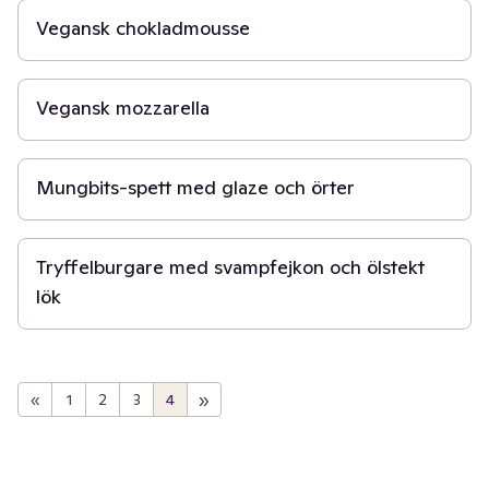
Vegansk chokladmousse
6 t
Vegansk mozzarella
20 min
Mungbits-spett med glaze och örter
45 min
Tryffelburgare med svampfejkon och ölstekt
lök
»
«
1
2
3
4