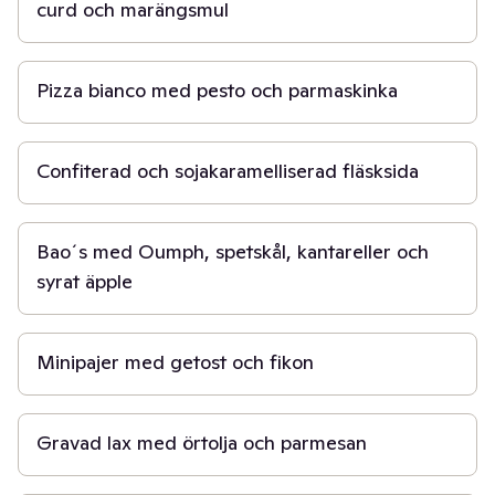
curd och marängsmul
20 min
Pizza bianco med pesto och parmaskinka
6 t
Confiterad och sojakaramelliserad fläsksida
1 t
Bao´s med Oumph, spetskål, kantareller och
syrat äpple
30 min
Minipajer med getost och fikon
30 min
Gravad lax med örtolja och parmesan
1 t 30 min