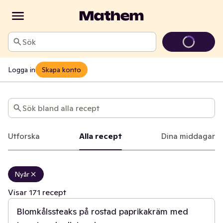
Sök
Logga in
Skapa konto
Recept
Sök bland alla recept
Utforska
Alla recept
Dina middagar
Nyår
40 min
Visar 171 recept
Blomkålssteaks på rostad paprikakräm med