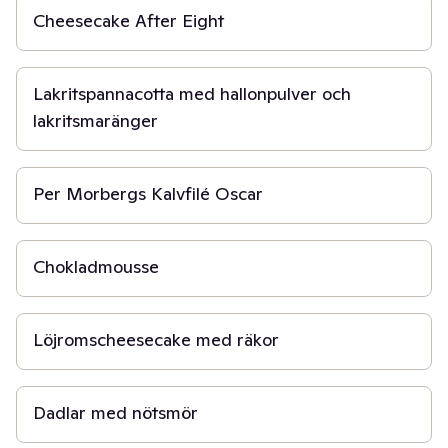
Cheesecake After Eight
4 t
Lakritspannacotta med hallonpulver och
lakritsmaränger
1 t
Per Morbergs Kalvfilé Oscar
3 t
Chokladmousse
3 t
Löjromscheesecake med räkor
10 min
Dadlar med nötsmör
15 min