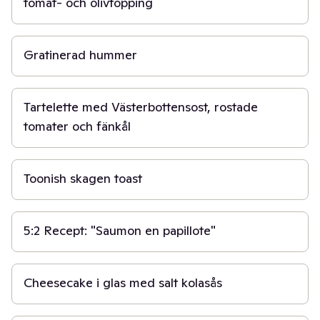
tomat- och olivtopping
30 min
Gratinerad hummer
45 min
Tartelette med Västerbottensost, rostade
tomater och fänkål
15 min
Toonish skagen toast
30 min
5:2 Recept: "Saumon en papillote"
40 min
Cheesecake i glas med salt kolasås
1 t