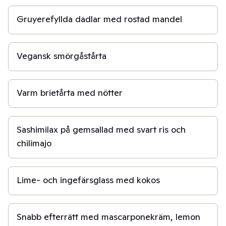
Gruyerefyllda dadlar med rostad mandel
45 min
Vegansk smörgåstårta
20 min
Varm brietårta med nötter
1 t
Sashimilax på gemsallad med svart ris och
chilimajo
10 min
Lime- och ingefärsglass med kokos
15 min
Snabb efterrätt med mascarponekräm, lemon