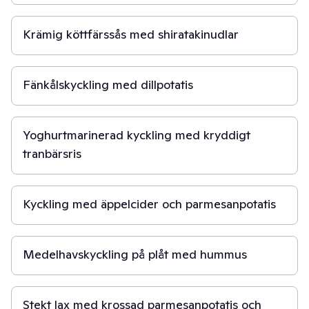
20 min
Krämig köttfärssås med shiratakinudlar
30 min
Fänkålskyckling med dillpotatis
50 min
Yoghurtmarinerad kyckling med kryddigt
tranbärsris
45 min
Kyckling med äppelcider och parmesanpotatis
40 min
Medelhavskyckling på plåt med hummus
30 min
Stekt lax med krossad parmesanpotatis och