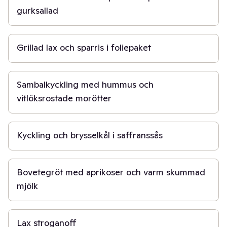
gurksallad
30 min
Grillad lax och sparris i foliepaket
45 min
Sambalkyckling med hummus och
vitlöksrostade morötter
40 min
Kyckling och brysselkål i saffranssås
30 min
Bovetegröt med aprikoser och varm skummad
mjölk
20 min
Lax stroganoff