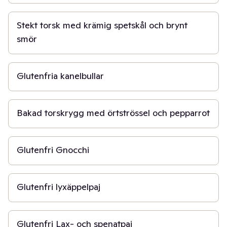
30 min
Stekt torsk med krämig spetskål och brynt
smör
2 t
Glutenfria kanelbullar
30 min
Bakad torskrygg med örtströssel och pepparrot
1 t 30 min
Glutenfri Gnocchi
1 t
Glutenfri lyxäppelpaj
45 min
Glutenfri Lax- och spenatpaj