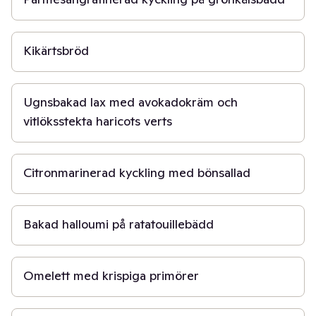
50 min
Kikärtsbröd
20 min
Ugnsbakad lax med avokadokräm och
vitlöksstekta haricots verts
30 min
Citronmarinerad kyckling med bönsallad
30 min
Bakad halloumi på ratatouillebädd
20 min
Omelett med krispiga primörer
30 min