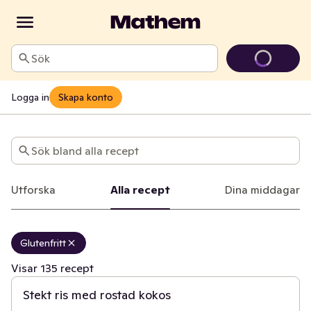
Sök
Logga in
Skapa konto
Recept
Sök bland alla recept
Utforska
Alla recept
Dina middagar
Glutenfritt
30 min
Visar 135 recept
Stekt ris med rostad kokos