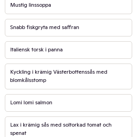
Mustig linssoppa
20 min
Snabb fiskgryta med saffran
30 min
Italiensk torsk i panna
30 min
Kyckling i krämig Västerbottenssås med
blomkålsstomp
15 min
Lomi lomi salmon
20 min
Lax i krämig sås med soltorkad tomat och
spenat