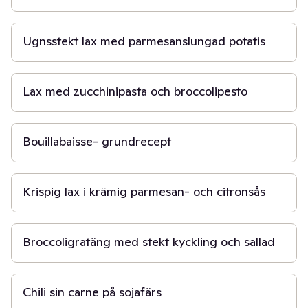
30 min
Ugnsstekt lax med parmesanslungad potatis
30 min
Lax med zucchinipasta och broccolipesto
40 min
Bouillabaisse- grundrecept
30 min
Krispig lax i krämig parmesan- och citronsås
30 min
Broccoligratäng med stekt kyckling och sallad
30 min
Chili sin carne på sojafärs