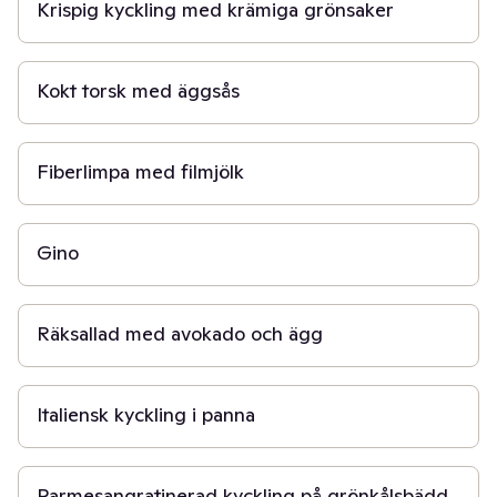
Krispig kyckling med krämiga grönsaker
40 min
Kokt torsk med äggsås
1 t
Fiberlimpa med filmjölk
30 min
Gino
20 min
Räksallad med avokado och ägg
30 min
Italiensk kyckling i panna
30 min
Parmesangratinerad kyckling på grönkålsbädd