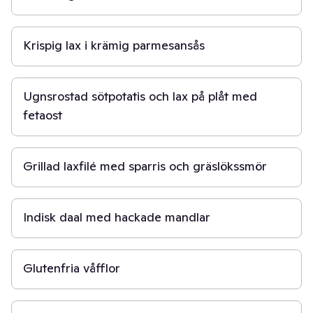
15 min
Krispig lax i krämig parmesansås
40 min
Ugnsrostad sötpotatis och lax på plåt med
fetaost
30 min
Grillad laxfilé med sparris och gräslökssmör
30 min
Indisk daal med hackade mandlar
20 min
Glutenfria våfflor
30 min