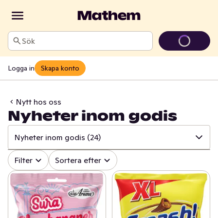
Sök
Logga in
Skapa konto
Nytt hos oss
Nyheter inom godis
Nyheter inom godis
(24)
✓
Alla
(522)
Filter
Sortera efter
✓
Äntligen på hyllan!
(33)
✓
Grillnyheter
(64)