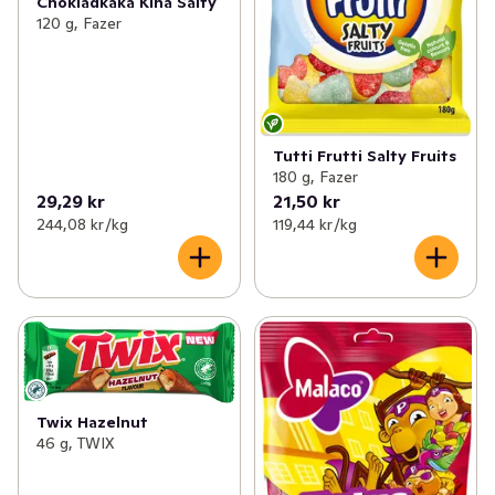
Chokladkaka Kina Salty
✓
Leksaksnyheter
(1)
120 g, Fazer
✓
Glutenfria nyheter
(7)
✓
Fikanyheter
(7)
✓
EKO nyheter
(19)
Tutti Frutti Salty Fruits
180 g, Fazer
✓
Dags att fylla på solskydd
(14)
29,29 kr
21,50 kr
244,08 kr /kg
119,44 kr /kg
✓
Brödnyheter
(10)
✓
Glass- och dessertnyheter
(45)
✓
Nyheter inom träning & hälsa
(6)
✓
Nyheter i frysen
(38)
Twix Hazelnut
✓
Nyheter till badrumsskåpet
(40)
46 g, TWIX
✓
Nytt inom fisk- och skaldjur
(41)