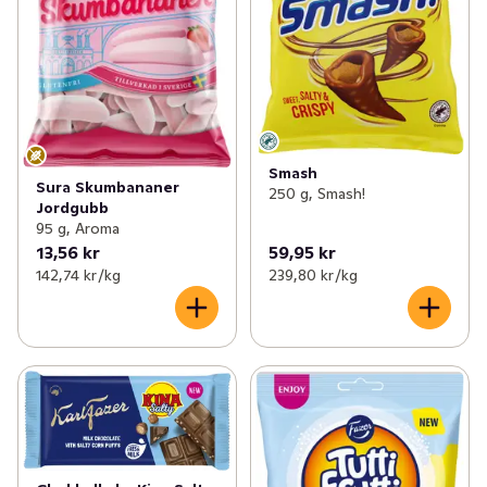
✓
Nyheter inom godis
(24)
✓
Nyheter från Dole
(7)
✓
Kvarg- och yoghurtnyheter
(11)
✓
Nytt från bageriet
(7)
Smash
Sura Skumbananer
250 g, Smash!
✓
Nyheter inom sås och röror
(23)
Jordgubb
95 g, Aroma
✓
Indiska nyheter i hyllan
(8)
13,56 kr
59,95 kr
142,74 kr /kg
239,80 kr /kg
✓
Gröna nyheter
(31)
✓
Dryckesnyheter
(28)
✓
Ostnyheter
(6)
✓
Nyheter inom energi- och vitamindrycker
(40)