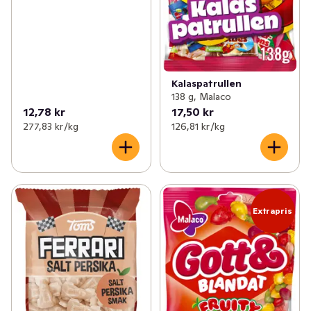
✓
Nytt till balkong och altan
(15)
✓
Nyheter inom kött & kyckling
(20)
Kalaspatrullen
✓
Nyheter till de minsta
(20)
138 g, Malaco
12,78 kr
17,50 kr
277,83 kr /kg
126,81 kr /kg
Extrapris