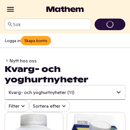
Sök
Logga in
Skapa konto
Nytt hos oss
Kvarg- och
yoghurtnyheter
Kvarg- och yoghurtnyheter
(11)
✓
Alla
(520)
Filter
Sortera efter
✓
Äntligen på hyllan!
(34)