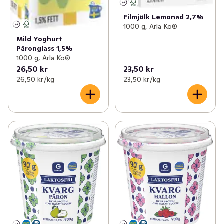
Filmjölk Lemonad 2,7%
✓
Leksaksnyheter
(1)
1000 g, Arla Ko®
Mild Yoghurt
✓
Glutenfria nyheter
(7)
Päronglass 1,5%
1000 g, Arla Ko®
✓
Fikanyheter
(8)
26,50 kr
23,50 kr
26,50 kr /kg
23,50 kr /kg
✓
EKO nyheter
(19)
✓
Dags att fylla på solskydd
(14)
✓
Brödnyheter
(10)
✓
Glass- och dessertnyheter
(44)
✓
Nyheter inom träning & hälsa
(6)
✓
Nyheter i frysen
(38)
✓
Nyheter till badrumsskåpet
(40)