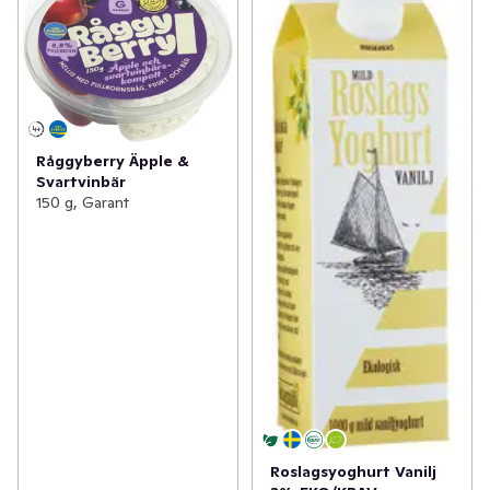
Råggyberry Äpple &
Svartvinbär
150 g, Garant
Roslagsyoghurt Vanilj