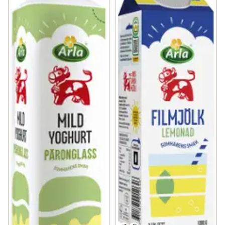
✓
Grillnyheter
(63)
✓
Nyheter inom godis
(24)
✓
Nyheter från Dole
(7)
✓
Kvarg- och yoghurtnyheter
(11)
✓
Nytt från bageriet
(8)
✓
Nyheter inom sås och röror
(22)
✓
Indiska nyheter i hyllan
(9)
✓
Gröna nyheter
(30)
✓
Dryckesnyheter
(28)
✓
Ostnyheter
(6)
✓
Nyheter inom energi- och vitamindrycker
(39)