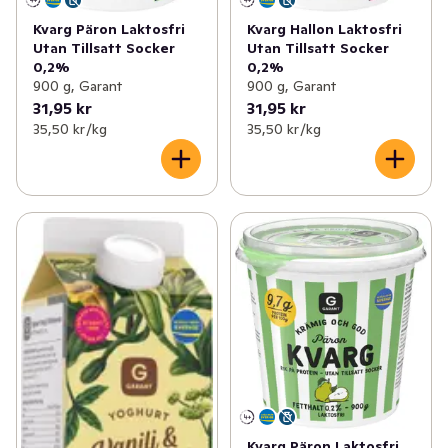
Kvarg Päron Laktosfri
Kvarg Hallon Laktosfri
✓
Nytt inom fisk- och skaldjur
(41)
Utan Tillsatt Socker
Utan Tillsatt Socker
0,2%
0,2%
✓
Nytt till balkong och altan
(15)
900 g, Garant
900 g, Garant
31,95 kr
31,95 kr
✓
Nyheter inom kött & kyckling
(20)
35,50 kr /kg
35,50 kr /kg
✓
Nyheter till de minsta
(20)
Kvarg Päron Laktosfri