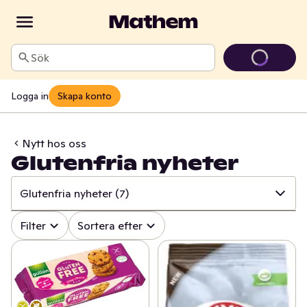
Sök
Logga in
Skapa konto
Nytt hos oss
Glutenfria nyheter
Glutenfria nyheter
(7)
✓
Alla
(518)
Filter
Sortera efter
✓
Äntligen på hyllan!
(33)
✓
Grillnyheter
(62)