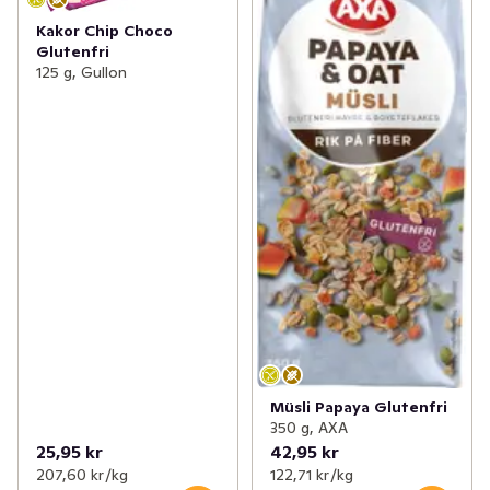
✓
Nyheter inom godis
(24)
Kakor Chip Choco
Glutenfri
✓
Nyheter från Dole
(7)
125 g, Gullon
✓
Kvarg- och yoghurtnyheter
(11)
✓
Nytt från bageriet
(7)
✓
Nyheter inom sås och röror
(22)
✓
Indiska nyheter i hyllan
(9)
✓
Gröna nyheter
(30)
✓
Dryckesnyheter
(28)
✓
Ostnyheter
(6)
Müsli Papaya Glutenfri
350 g, AXA
✓
Nyheter inom energi- och vitamindrycker
(39)
25,95 kr
42,95 kr
207,60 kr /kg
122,71 kr /kg