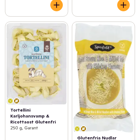
✓
Leksaksnyheter
(1)
✓
Glutenfria nyheter
(7)
✓
Fikanyheter
(7)
✓
EKO nyheter
(19)
✓
Dags att fylla på solskydd
(14)
✓
Brödnyheter
(10)
✓
Glass- och dessertnyheter
(44)
✓
Nyheter inom träning & hälsa
(6)
Tortellini
✓
Nyheter i frysen
(38)
Karljohansvamp &
Ricottaost Glutenfri
✓
Nyheter till badrumsskåpet
(40)
250 g, Garant
Glutenfria Nudlar
✓
Nytt inom fisk- och skaldjur
(41)