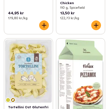
Chicken
110 g, Spicefield
✓
Nytt till balkong och altan
(15)
44,95 kr
13,50 kr
179,80 kr /kg
122,73 kr /kg
✓
Nyheter inom kött & kyckling
(20)
✓
Nyheter till de minsta
(20)
Tortellini Ost Glutenfri