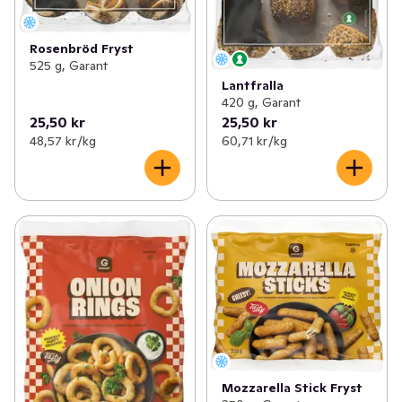
✓
Nytt till balkong och altan
(15)
Rosenbröd Fryst
525 g, Garant
✓
Nyheter inom kött & kyckling
(20)
Lantfralla
420 g, Garant
✓
Nyheter till de minsta
(20)
25,50 kr
25,50 kr
48,57 kr /kg
60,71 kr /kg
Mozzarella Stick Fryst