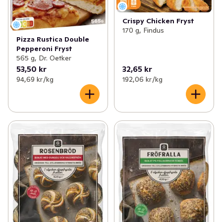
✓
Leksaksnyheter
(1)
Crispy Chicken Fryst
✓
Glutenfria nyheter
(7)
170 g, Findus
Pizza Rustica Double
✓
Fikanyheter
(8)
Pepperoni Fryst
565 g, Dr. Oetker
✓
EKO nyheter
(19)
53,50 kr
32,65 kr
94,69 kr /kg
192,06 kr /kg
✓
Dags att fylla på solskydd
(14)
✓
Brödnyheter
(10)
✓
Glass- och dessertnyheter
(45)
✓
Nyheter inom träning & hälsa
(6)
✓
Nyheter i frysen
(38)
✓
Nyheter till badrumsskåpet
(40)
✓
Nytt inom fisk- och skaldjur
(41)