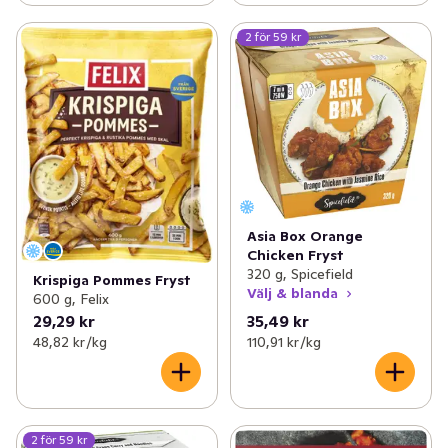
2 för 59 kr
Asia Box Orange
Chicken Fryst
320 g, Spicefield
Krispiga Pommes Fryst
Välj & blanda
600 g, Felix
29,29 kr
35,49 kr
48,82 kr /kg
110,91 kr /kg
2 för 59 kr