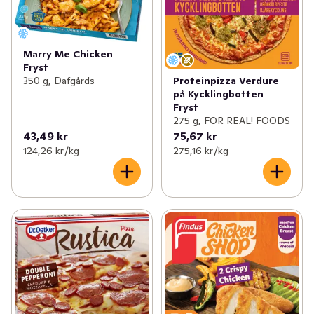
✓
Nyheter inom godis
(24)
✓
Nyheter från Dole
(7)
Marry Me Chicken
Fryst
✓
Kvarg- och yoghurtnyheter
(11)
350 g, Dafgårds
Proteinpizza Verdure
på Kycklingbotten
✓
Nytt från bageriet
(8)
Fryst
275 g, FOR REAL! FOODS
✓
Nyheter inom sås och röror
(23)
43,49 kr
75,67 kr
124,26 kr /kg
275,16 kr /kg
✓
Indiska nyheter i hyllan
(9)
✓
Gröna nyheter
(30)
✓
Dryckesnyheter
(28)
✓
Ostnyheter
(6)
✓
Nyheter inom energi- och vitamindrycker
(39)