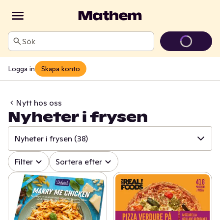
Sök
Logga in
Skapa konto
Nytt hos oss
Nyheter i frysen
Nyheter i frysen
(38)
✓
Alla
(522)
Filter
Sortera efter
✓
Äntligen på hyllan!
(34)
✓
Grillnyheter
(64)