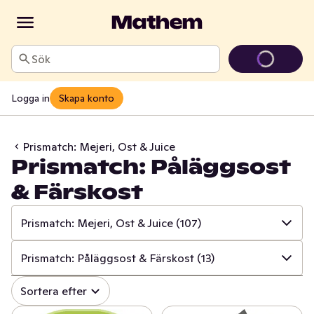
Sök
Logga in
Skapa konto
Prismatch: Mejeri, Ost & Juice
Prismatch: Påläggsost
& Färskost
Prismatch: Mejeri, Ost & Juice
(107)
✓
Alla
(534)
Prismatch: Påläggsost & Färskost
(13)
✓
Prismatch: Frukt & Grönt
(13)
✓
Alla
(107)
Sortera efter