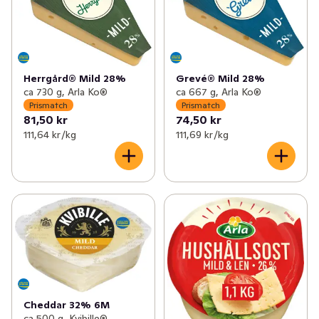
Herrgård® Mild 28%
Grevé® Mild 28%
ca 730 g, Arla Ko®
ca 667 g, Arla Ko®
Prismatch
Prismatch
81,50 kr
74,50 kr
111,64 kr /kg
111,69 kr /kg
Cheddar 32% 6M
ca 500 g, Kvibille®