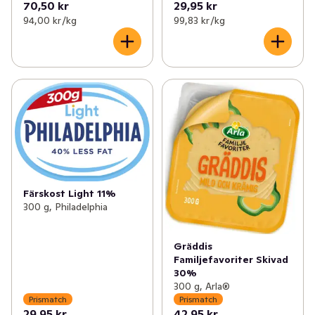
70,50 kr
29,95 kr
94,00 kr /kg
99,83 kr /kg
Färskost Light 11%
300 g, Philadelphia
Gräddis
Familjefavoriter Skivad
30%
300 g, Arla®
Prismatch
Prismatch
29,95 kr
42,95 kr