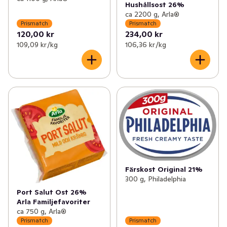
Hushållsost 26%
ca 2200 g, Arla®
Prismatch
Prismatch
120,00 kr
234,00 kr
109,09 kr /kg
106,36 kr /kg
Färskost Original 21%
300 g, Philadelphia
Port Salut Ost 26%
Arla Familjefavoriter
ca 750 g, Arla®
Prismatch
Prismatch