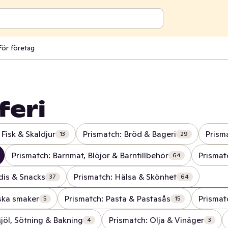
För företag
feri
 Fisk & Skaldjur
Prismatch: Bröd & Bageri
Prism
13
29
Prismatch: Barnmat, Blöjor & Barntillbehör
Prismat
64
dis & Snacks
Prismatch: Hälsa & Skönhet
37
64
iska smaker
Prismatch: Pasta & Pastasås
Prismat
5
15
jöl, Sötning & Bakning
Prismatch: Olja & Vinäger
4
3