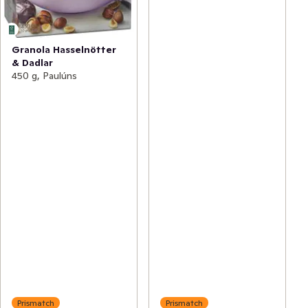
Granola Hasselnötter
& Dadlar
450 g, Paulúns
Prismatch
Prismatch