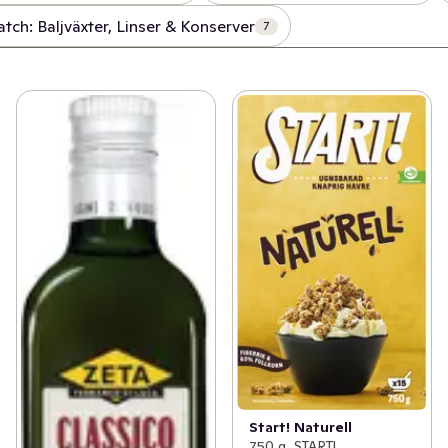
tch: Baljväxter, Linser & Konserver
7
Start! Naturell
750 g, START!