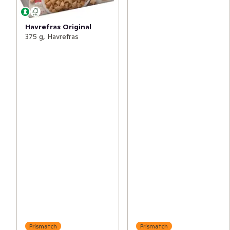
Havrefras Original
375 g, Havrefras
Prismatch
Prismatch