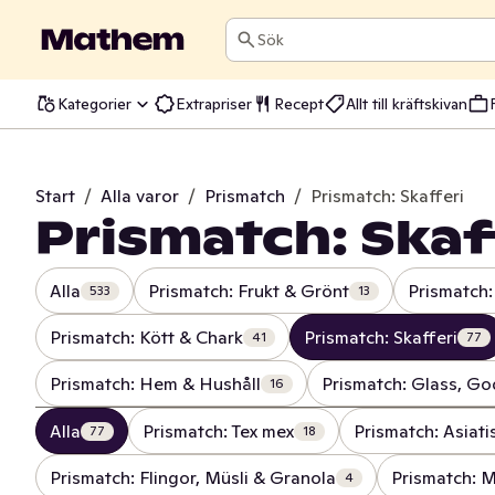
Sök
Kategorier
Extrapriser
Recept
Allt till kräftskivan
Start
/
Alla varor
/
Prismatch
/
Prismatch: Skafferi
Prismatch: Skaf
Alla
Prismatch: Frukt & Grönt
Prismatch:
533
13
Prismatch: Kött & Chark
Prismatch: Skafferi
41
77
Prismatch: Hem & Hushåll
Prismatch: Glass, Go
16
Alla
Prismatch: Tex mex
Prismatch: Asiat
77
18
Prismatch: Flingor, Müsli & Granola
Prismatch: M
4