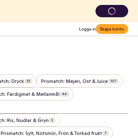
Logga in
Skapa konto
atch: Dryck
Prismatch: Mejeri, Ost & Juice
33
107
ch: Färdigmat & Mellanmål
44
ch: Ris, Nudlar & Gryn
3
Prismatch: Sylt, Nötsmör, Frön & Torkad frukt
7