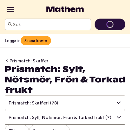
Sök
Logga in
Skapa konto
Prismatch: Skafferi
Prismatch: Sylt,
Nötsmör, Frön & Torkad
frukt
Prismatch: Skafferi
(78)
✓
Alla
(534)
Prismatch: Sylt, Nötsmör, Frön & Torkad frukt
(7)
✓
Prismatch: Frukt & Grönt
(13)