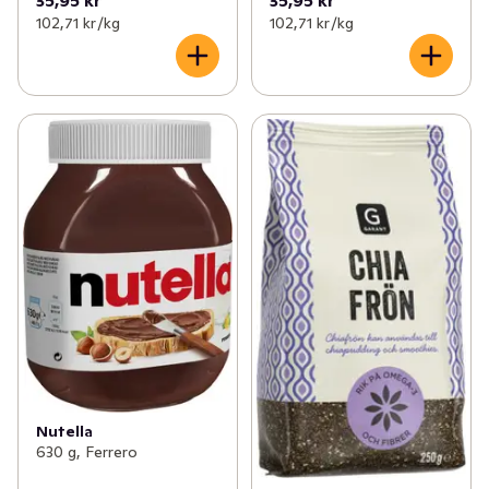
35,95 kr
35,95 kr
102,71 kr /kg
102,71 kr /kg
✓
Prismatch: Hälsa & Skönhet
(64)
Nutella
630 g, Ferrero