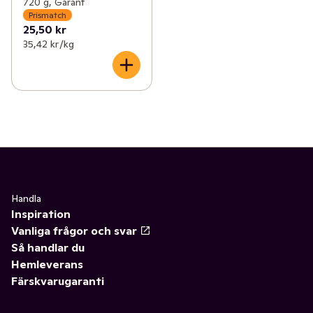
720 g, Garant
Prismatch
25,50 kr
35,42 kr /kg
Handla
Inspiration
Vanliga frågor och svar
Så handlar du
Hemleverans
Färskvarugaranti