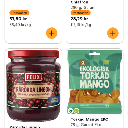
Chiafrön
250 g, Garant
Prismatch
Prismatch
53,80 kr
28,29 kr
85,40 kr /kg
113,16 kr /kg
Torkad Mango EKO
75 g, Garant Eko
Rårörda Lingon