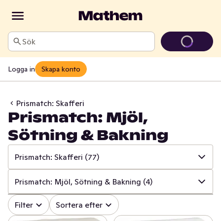
Sök
Logga in
Skapa konto
Prismatch: Skafferi
Prismatch: Mjöl,
Sötning & Bakning
Prismatch: Skafferi
(77)
✓
Alla
(533)
Prismatch: Mjöl, Sötning & Bakning
(4)
✓
Prismatch: Frukt & Grönt
(13)
✓
Alla
(77)
Filter
Sortera efter