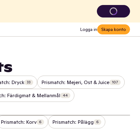
Logga in
Skapa konto
ts
atch: Dryck
Prismatch: Mejeri, Ost & Juice
33
107
ch: Färdigmat & Mellanmål
44
Prismatch: Korv
Prismatch: Pålägg
6
6