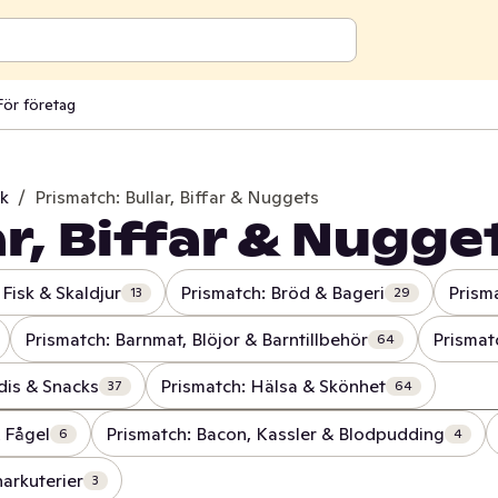
För företag
rk
/
Prismatch: Bullar, Biffar & Nuggets
r, Biffar & Nugge
 Fisk & Skaldjur
Prismatch: Bröd & Bageri
Prism
13
29
Prismatch: Barnmat, Blöjor & Barntillbehör
Prismat
64
dis & Snacks
Prismatch: Hälsa & Skönhet
37
64
& Fågel
Prismatch: Bacon, Kassler & Blodpudding
6
4
arkuterier
3