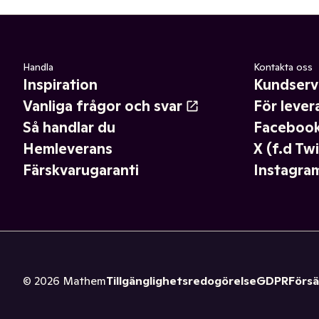
Handla
Kontakta oss
Inspiration
Kundserv
Vanliga frågor och svar
För lever
Så handlar du
Faceboo
Hemleverans
X (f.d Twi
Färskvarugaranti
Instagra
©
2026
Mathem
Tillgänglighetsredogörelse
GDPR
Försä