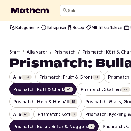
Sök
Kategorier
Extrapriser
Recept
Allt till kräftskivan
Start
/
Alla varor
/
Prismatch
/
Prismatch: Kött & Cha
Prismatch: Bulla
Alla
Prismatch: Frukt & Grönt
Prismatch:
533
13
Prismatch: Kött & Chark
Prismatch: Skafferi
41
77
Prismatch: Hem & Hushåll
Prismatch: Glass, Go
16
Alla
Prismatch: Kött
Prismatch: Kyckling 
41
9
Prismatch: Bullar, Biffar & Nuggets
Prismatch: Ch
7