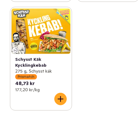
Schysst Käk
Kycklingkebab
275 g, Schysst käk
Prismatch
48,73 kr
177,20 kr /kg