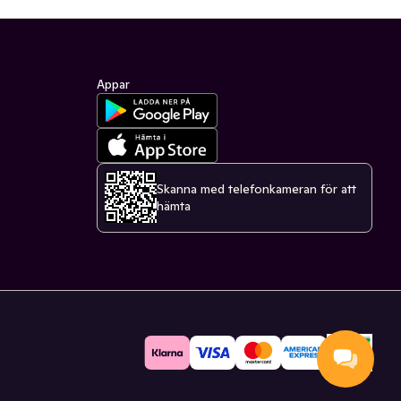
Appar
Skanna med telefonkameran för att
hämta