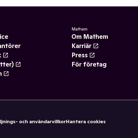
Mathem
ice
Om Mathem
antörer
Karriär
k
Press
tter)
För företag
m
ljnings- och användarvillkor
Hantera cookies