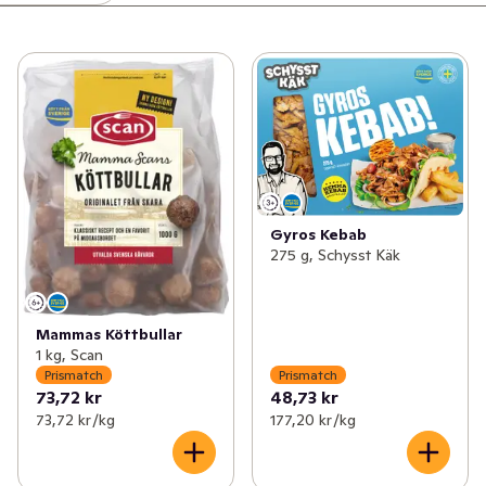
Gyros Kebab
275 g, Schysst Käk
Mammas Köttbullar
1 kg, Scan
Prismatch
Prismatch
73,72 kr
48,73 kr
73,72 kr /kg
177,20 kr /kg