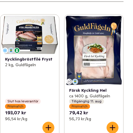
Kycklingbröstfilé Fryst
2 kg, Guldfågeln
Färsk Kyckling Hel
ca 1400 g, Guldfågeln
Slut hos leverantör
Tillgänglig 11. aug
Prismatch
Prismatch
193,07 kr
79,42 kr
96,54 kr /kg
56,73 kr /kg