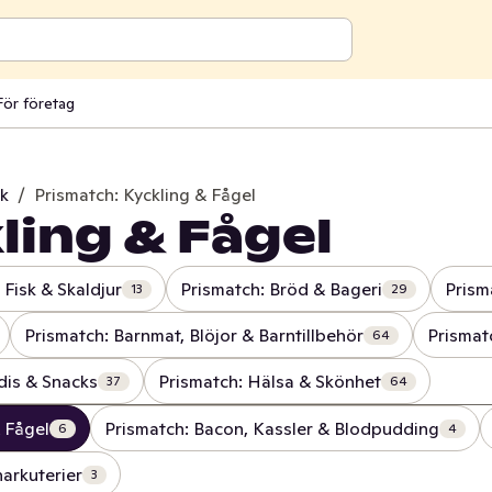
För företag
rk
/
Prismatch: Kyckling & Fågel
ling & Fågel
 Fisk & Skaldjur
Prismatch: Bröd & Bageri
Prism
13
29
Prismatch: Barnmat, Blöjor & Barntillbehör
Prismat
64
dis & Snacks
Prismatch: Hälsa & Skönhet
37
64
& Fågel
Prismatch: Bacon, Kassler & Blodpudding
6
4
arkuterier
3