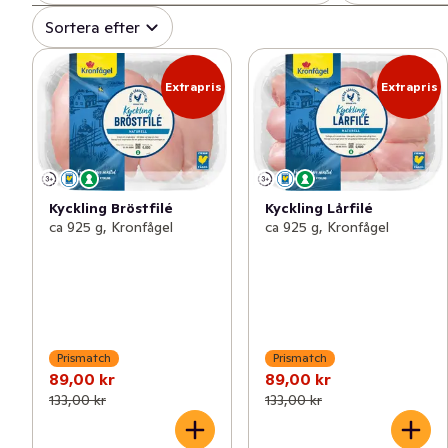
Sortera efter
Extrapris
Extrapris
Kyckling Bröstfilé
Kyckling Lårfilé
ca 925 g, Kronfågel
ca 925 g, Kronfågel
Prismatch
Prismatch
89,00 kr
89,00 kr
133,00 kr
133,00 kr