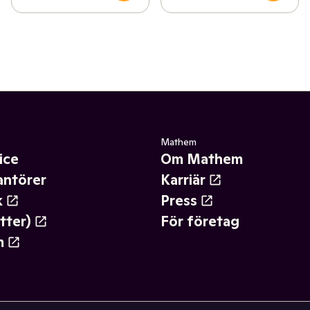
Mathem
ice
Om Mathem
antörer
Karriär
k
Press
tter)
För företag
m