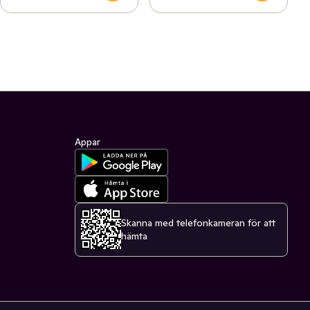
Appar
Skanna med telefonkameran för att
hämta