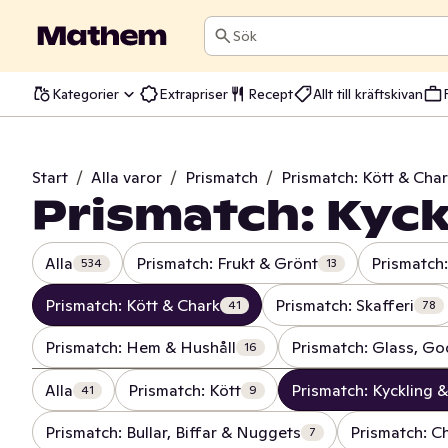
Sök
Kategorier
Extrapriser
Recept
Allt till kräftskivan
Start
/
Alla varor
/
Prismatch
/
Prismatch: Kött & Cha
Prismatch: Kyck
Alla
Prismatch: Frukt & Grönt
Prismatch:
534
13
Prismatch: Kött & Chark
Prismatch: Skafferi
41
78
Prismatch: Hem & Hushåll
Prismatch: Glass, Go
16
Alla
Prismatch: Kött
Prismatch: Kyckling 
41
9
Prismatch: Bullar, Biffar & Nuggets
Prismatch: Ch
7