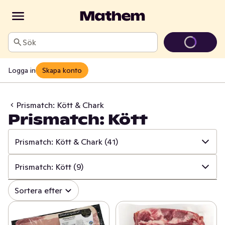
Sök
Logga in
Skapa konto
Prismatch: Kött & Chark
Prismatch: Kött
Prismatch: Kött & Chark
(41)
✓
Alla
(534)
Prismatch: Kött
(9)
✓
Prismatch: Frukt & Grönt
(13)
✓
Alla
(41)
Sortera efter
✓
Prismatch: Fisk & Skaldjur
(13)
✓
Prismatch: Kött
(9)