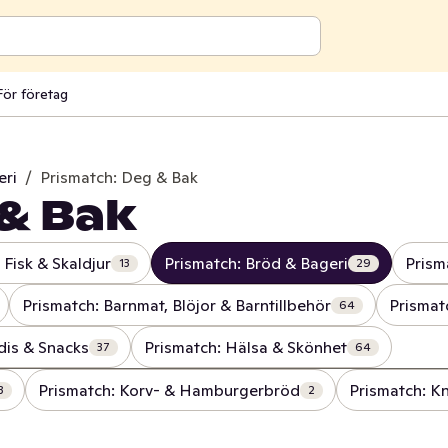
För företag
eri
/
Prismatch: Deg & Bak
& Bak
 Fisk & Skaldjur
Prismatch: Bröd & Bageri
Prism
13
29
Prismatch: Barnmat, Blöjor & Barntillbehör
Prismat
64
dis & Snacks
Prismatch: Hälsa & Skönhet
37
64
Prismatch: Korv- & Hamburgerbröd
Prismatch: K
3
2