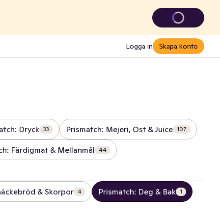
Logga in
Skapa konto
atch: Dryck
Prismatch: Mejeri, Ost & Juice
33
107
ch: Färdigmat & Mellanmål
44
näckebröd & Skorpor
Prismatch: Deg & Bak
4
1