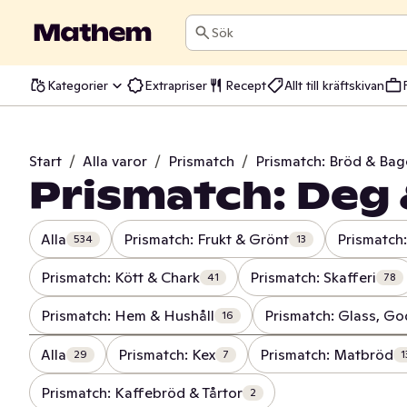
Sök
Kategorier
Extrapriser
Recept
Allt till kräftskivan
Start
/
Alla varor
/
Prismatch
/
Prismatch: Bröd & Bag
Prismatch: Deg 
Alla
Prismatch: Frukt & Grönt
Prismatch:
534
13
Prismatch: Kött & Chark
Prismatch: Skafferi
41
78
Prismatch: Hem & Hushåll
Prismatch: Glass, Go
16
Alla
Prismatch: Kex
Prismatch: Matbröd
29
7
1
Prismatch: Kaffebröd & Tårtor
2