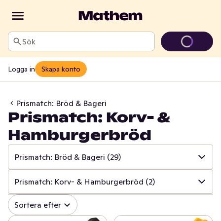
Sök
Logga in
Skapa konto
Prismatch: Bröd & Bageri
Prismatch: Korv- &
Hamburgerbröd
Prismatch: Bröd & Bageri
(29)
✓
Alla
(533)
Prismatch: Korv- & Hamburgerbröd
(2)
✓
Prismatch: Frukt & Grönt
(13)
✓
Alla
(29)
Sortera efter