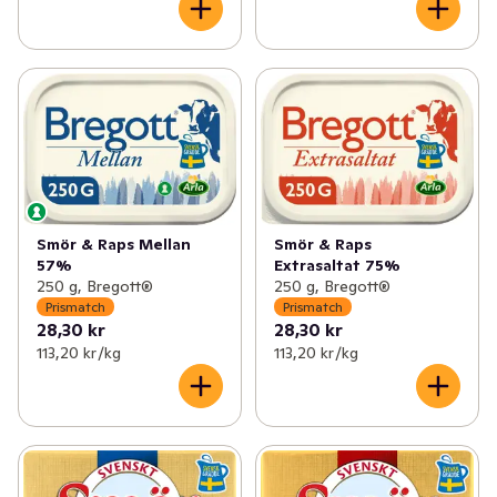
Smör & Raps Mellan
Smör & Raps
57%
Extrasaltat 75%
250 g, Bregott®
250 g, Bregott®
Prismatch
Prismatch
28,30 kr
28,30 kr
113,20 kr /kg
113,20 kr /kg