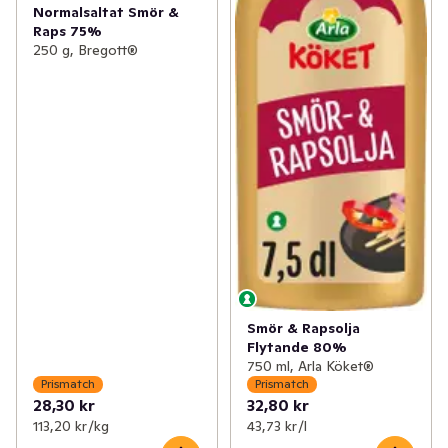
Normalsaltat Smör &
Raps 75%
250 g, Bregott®
Smör & Rapsolja
Flytande 80%
750 ml, Arla Köket®
Prismatch
Prismatch
28,30 kr
32,80 kr
113,20 kr /kg
43,73 kr /l