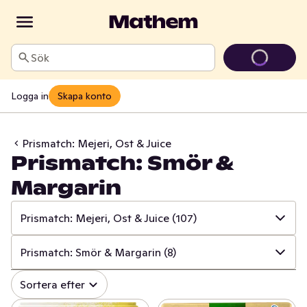
Sök
Logga in
Skapa konto
Prismatch: Mejeri, Ost & Juice
Prismatch: Smör &
Margarin
Prismatch: Mejeri, Ost & Juice
(107)
✓
Alla
(534)
Prismatch: Smör & Margarin
(8)
✓
Prismatch: Frukt & Grönt
(13)
✓
Alla
(107)
Sortera efter