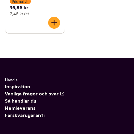
Prismatch
36,86 kr
2,46 kr /st
Handla
Inspiration
Vanliga frågor och svar
Så handlar du
Hemleverans
Färskvarugaranti