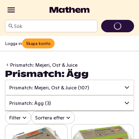
Sök
Logga in
Skapa konto
Prismatch: Mejeri, Ost & Juice
Prismatch: Ägg
Prismatch: Mejeri, Ost & Juice
(107)
✓
Alla
(534)
Prismatch: Ägg
(3)
✓
Prismatch: Frukt & Grönt
(13)
✓
Alla
(107)
Filter
Sortera efter
✓
Prismatch: Fisk & Skaldjur
(13)
✓
Prismatch: Mjölk
(15)