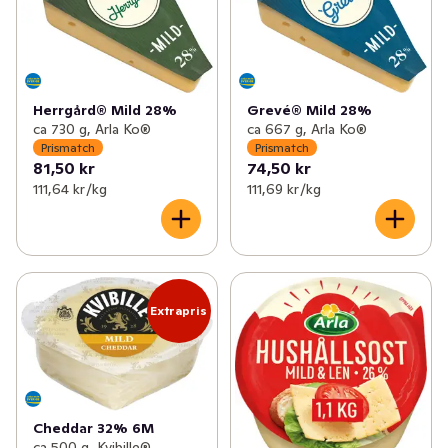
Herrgård® Mild 28%
Grevé® Mild 28%
ca 730 g, Arla Ko®
ca 667 g, Arla Ko®
Prismatch
Prismatch
81,50 kr
74,50 kr
111,64 kr /kg
111,69 kr /kg
Extrapris
Cheddar 32% 6M
ca 500 g, Kvibille®