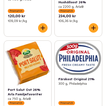
Hushållsost 26%
ca 2200 g, Arla®
Prismatch
Prismatch
120,00 kr
234,00 kr
109,09 kr /kg
106,36 kr /kg
Färskost Original 21%
300 g, Philadelphia
Port Salut Ost 26%
Arla Familjefavoriter
ca 750 g, Arla®
Prismatch
Prismatch