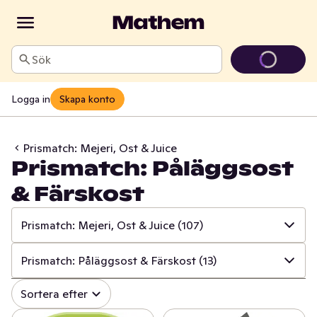
Sök
Logga in
Skapa konto
Prismatch: Mejeri, Ost & Juice
Prismatch: Påläggsost
& Färskost
Prismatch: Mejeri, Ost & Juice
(107)
✓
Alla
(534)
Prismatch: Påläggsost & Färskost
(13)
✓
Prismatch: Frukt & Grönt
(13)
✓
Alla
(107)
Sortera efter