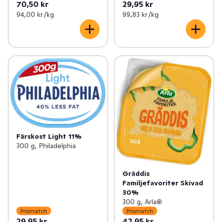
70,50 kr
29,95 kr
94,00 kr /kg
99,83 kr /kg
Färskost Light 11%
300 g, Philadelphia
Gräddis
Familjefavoriter Skivad
30%
300 g, Arla®
Prismatch
Prismatch
29,95 kr
42,95 kr