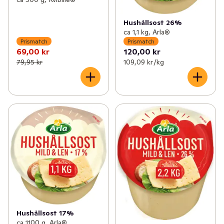
Hushållsost 26%
ca 1,1 kg, Arla®
Prismatch
Prismatch
69,00 kr
120,00 kr
79,95 kr
109,09 kr /kg
Hushållsost 17%
ca 1100 g, Arla®