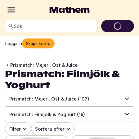
Sök
Logga in
Skapa konto
Prismatch: Mejeri, Ost & Juice
Prismatch: Filmjölk &
Yoghurt
Prismatch: Mejeri, Ost & Juice
(107)
✓
Alla
(533)
Prismatch: Filmjölk & Yoghurt
(18)
✓
Prismatch: Frukt & Grönt
(13)
✓
Alla
(107)
Filter
Sortera efter