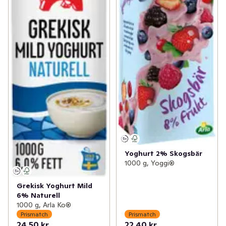
Yoghurt 2% Skogsbär
1000 g, Yoggi®
Grekisk Yoghurt Mild
6% Naturell
1000 g, Arla Ko®
Prismatch
Prismatch
24,50 kr
22,40 kr