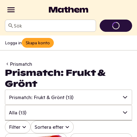
Sök
Logga in
Skapa konto
Prismatch
Prismatch: Frukt &
Grönt
Prismatch: Frukt & Grönt
(13)
✓
Alla
(533)
Alla
(13)
✓
Prismatch: Frukt & Grönt
(13)
✓
Alla
(13)
Filter
Sortera efter