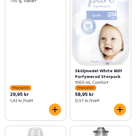
750 g, Såklart
Sköljmedel White Milt
Parfymerad Storpack
1560 ml, Comfort
Prismatch
Prismatch
29,95 kr
58,95 kr
1,43 kr /tvätt
0,57 kr /tvätt