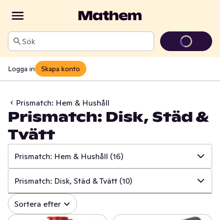
Sök
Logga in
Skapa konto
Prismatch: Hem & Hushåll
Prismatch: Disk, Städ &
Tvätt
Prismatch: Hem & Hushåll
(16)
✓
Alla
(533)
Prismatch: Disk, Städ & Tvätt
(10)
✓
Prismatch: Frukt & Grönt
(13)
✓
Alla
(16)
Sortera efter