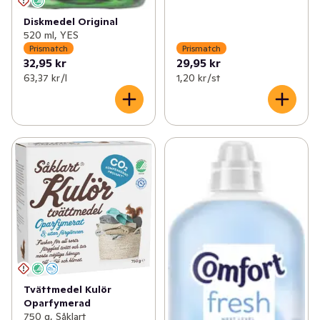
Diskmedel Original
520 ml, YES
Prismatch
Prismatch
32,95 kr
29,95 kr
63,37 kr /l
1,20 kr /st
Tvättmedel Kulör
Oparfymerad
750 g, Såklart