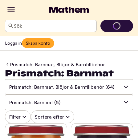
Sök
Logga in
Skapa konto
Prismatch: Barnmat, Blöjor & Barntillbehör
Prismatch: Barnmat
Prismatch: Barnmat, Blöjor & Barntillbehör
(64)
✓
Alla
(533)
Prismatch: Barnmat
(5)
✓
Prismatch: Frukt & Grönt
(13)
✓
Alla
(64)
Filter
Sortera efter
✓
Prismatch: Fisk & Skaldjur
(13)
✓
Prismatch: Gröt
(22)