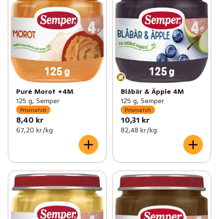
✓
Prismatch: Bröd & Bageri
(29)
✓
Prismatch: Välling
(16)
✓
Prismatch: Dryck
(33)
✓
Prismatch: Barnmat
(5)
✓
Prismatch: Mejeri, Ost & Juice
(107)
✓
Prismatch: Blöjor
(13)
✓
Prismatch: Kött & Chark
(41)
✓
Prismatch: Babyvård & Barntillbehör
(8)
✓
Prismatch: Skafferi
(77)
Puré Morot +4M
Blåbär & Äpple 4M
125 g, Semper
125 g, Semper
Prismatch
Prismatch
✓
Prismatch: Barnmat, Blöjor & Barntillbehör
(64)
8,40 kr
10,31 kr
67,20 kr /kg
82,48 kr /kg
✓
Prismatch: Färdigmat & Mellanmål
(44)
✓
Prismatch: Hem & Hushåll
(16)
✓
Prismatch: Glass, Godis & Snacks
(37)
✓
Prismatch: Hälsa & Skönhet
(64)