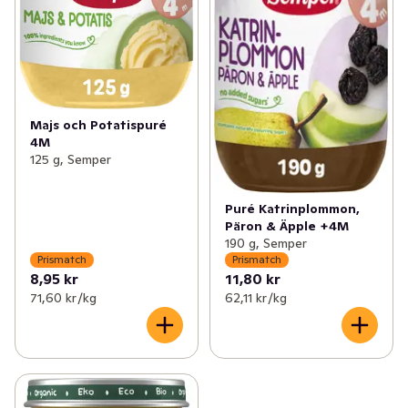
Majs och Potatispuré
4M
125 g, Semper
Puré Katrinplommon,
Päron & Äpple +4M
190 g, Semper
Prismatch
Prismatch
8,95 kr
11,80 kr
71,60 kr /kg
62,11 kr /kg