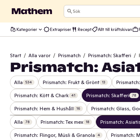
Sök
Kategorier
Extrapriser
Recept
Allt till kräftskivan
Start
/
Alla varor
/
Prismatch
/
Prismatch: Skafferi
/
Prismatch: Asia
Alla
Prismatch: Frukt & Grönt
Prismatch:
534
13
Prismatch: Kött & Chark
Prismatch: Skafferi
41
78
Prismatch: Hem & Hushåll
Prismatch: Glass, Go
16
Alla
Prismatch: Tex mex
Prismatch: Asiat
78
18
Prismatch: Flingor, Müsli & Granola
Prismatch: M
4