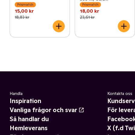
Prismatch
Prismatch
15,00 kr
18,00 kr
18,83 kr
23,61 kr
Handla
Kontakta oss
Inspiration
Kundserv
Vanliga frågor och svar
För lever
Så handlar du
Faceboo
Hemleverans
X (f.d Twi