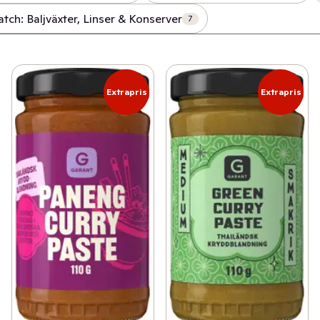
tch: Baljväxter, Linser & Konserver
7
Extrapris
Extrapris