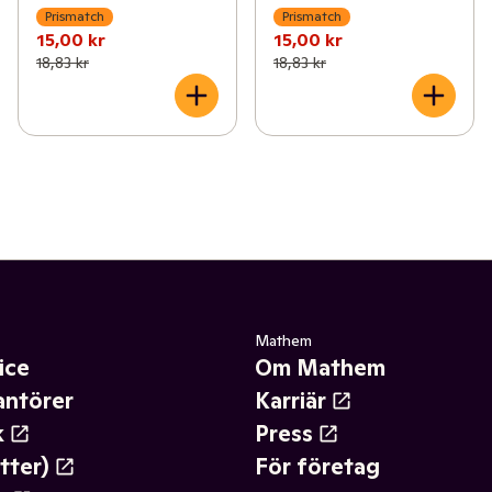
Prismatch
Prismatch
15,00 kr
15,00 kr
18,83 kr
18,83 kr
Mathem
ice
Om Mathem
antörer
Karriär
k
Press
tter)
För företag