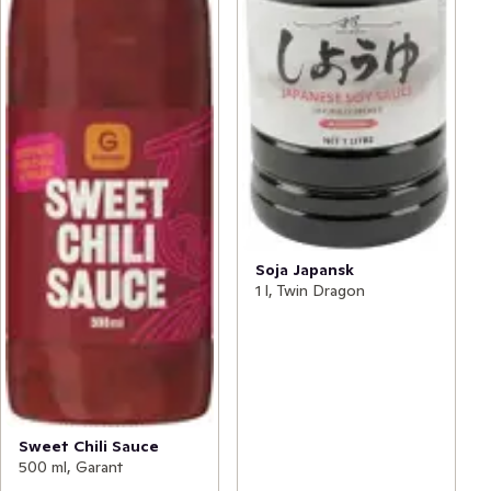
Soja Japansk
1 l, Twin Dragon
Sweet Chili Sauce
500 ml, Garant