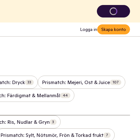
Logga in
Skapa konto
atch: Dryck
Prismatch: Mejeri, Ost & Juice
33
107
ch: Färdigmat & Mellanmål
44
ch: Ris, Nudlar & Gryn
3
Prismatch: Sylt, Nötsmör, Frön & Torkad frukt
7