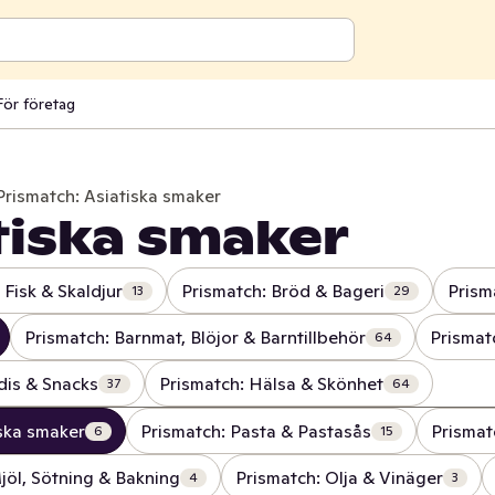
För företag
Prismatch: Asiatiska smaker
tiska smaker
 Fisk & Skaldjur
Prismatch: Bröd & Bageri
Prism
13
29
Prismatch: Barnmat, Blöjor & Barntillbehör
Prismat
64
dis & Snacks
Prismatch: Hälsa & Skönhet
37
64
iska smaker
Prismatch: Pasta & Pastasås
Prismat
6
15
jöl, Sötning & Bakning
Prismatch: Olja & Vinäger
4
3