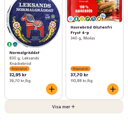
Havrebröd Glutenfri
Fryst 4-p
340 g, Moilas
Normalgräddat
830 g, Leksands
Knäckebröd
Prismatch
Prismatch
32,95 kr
37,70 kr
39,70 kr /kg
110,88 kr /kg
Visa mer