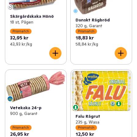
Skärgårdskaka Hönö
Danskt Rågbröd
18 st, Pågen
320 g, Garant
Prismatch
Prismatch
32,95 kr
18,83 kr
43,93 kr /kg
58,84 kr /kg
Vetekaka 24-p
900 g, Garant
Falu Rågrut
235 g, Wasa
Prismatch
Prismatch
26,95 kr
12,50 kr