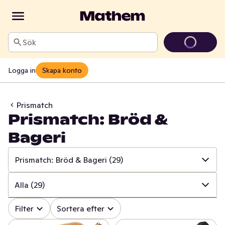
Sök
Logga in
Skapa konto
Prismatch
Prismatch: Bröd &
Bageri
Prismatch: Bröd & Bageri
(29)
✓
Alla
(534)
Alla
(29)
✓
Prismatch: Frukt & Grönt
(13)
✓
Alla
(29)
Filter
Sortera efter