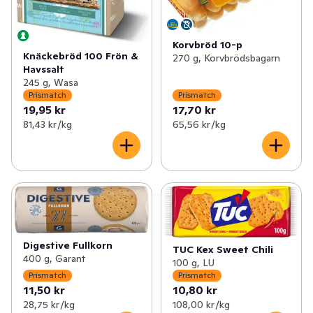
Korvbröd 10-p
Knäckebröd 100 Frön &
270 g, Korvbrödsbagarn
Havssalt
245 g, Wasa
Prismatch
Prismatch
19,95 kr
17,70 kr
81,43 kr /kg
65,56 kr /kg
Digestive Fullkorn
TUC Kex Sweet Chili
400 g, Garant
100 g, LU
Prismatch
Prismatch
11,50 kr
10,80 kr
28,75 kr /kg
108,00 kr /kg