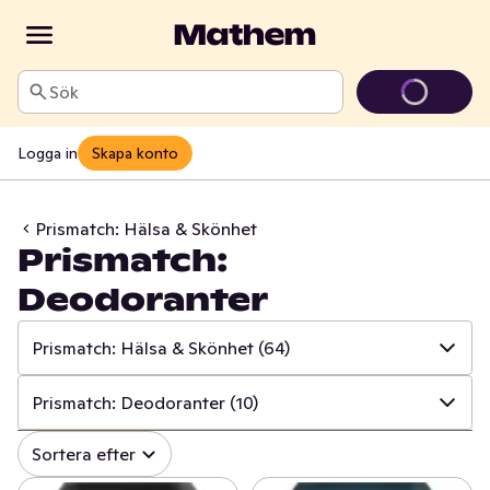
Sök
Logga in
Skapa konto
Prismatch: Hälsa & Skönhet
Prismatch:
Deodoranter
Prismatch: Hälsa & Skönhet
(64)
✓
Alla
(533)
Prismatch: Deodoranter
(10)
✓
Prismatch: Frukt & Grönt
(13)
✓
Alla
(64)
Sortera efter