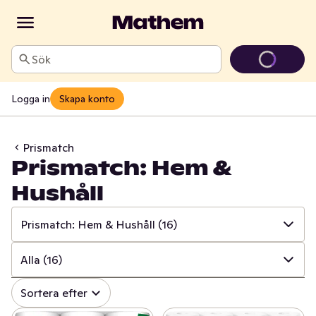
Sök
Logga in
Skapa konto
Prismatch
Prismatch: Hem &
Hushåll
Prismatch: Hem & Hushåll
(16)
✓
Alla
(534)
Alla
(16)
✓
Prismatch: Frukt & Grönt
(13)
✓
Alla
(16)
Sortera efter