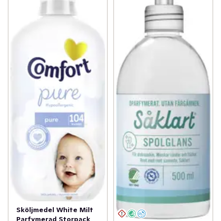
Sköljmedel White Milt
Parfymerad Storpack