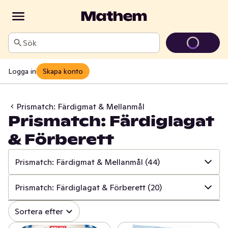
Sök
Logga in
Skapa konto
Prismatch: Färdigmat & Mellanmål
Prismatch: Färdiglagat
& Förberett
Prismatch: Färdigmat & Mellanmål
(44)
✓
Alla
(534)
Prismatch: Färdiglagat & Förberett
(20)
✓
Prismatch: Frukt & Grönt
(13)
✓
Alla
(44)
Sortera efter