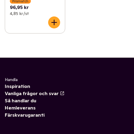
Prismatch
96,95 kr
4,85 kr /st
Handla
Inspiration
Vanliga frågor och svar
Så handlar du
Hemleverans
Färskvarugaranti