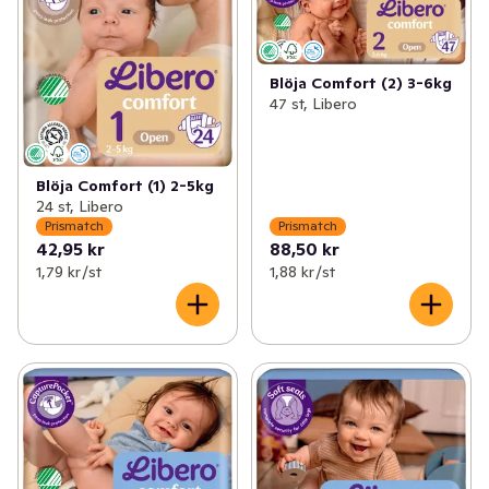
✓
Prismatch: Bröd & Bageri
(29)
✓
Prismatch: Välling
(16)
✓
Prismatch: Dryck
(33)
✓
Prismatch: Barnmat
(5)
Blöja Comfort (2) 3-6kg
47 st, Libero
✓
Prismatch: Mejeri, Ost & Juice
(107)
✓
Prismatch: Blöjor
(13)
✓
Prismatch: Kött & Chark
(41)
✓
Prismatch: Babyvård & Barntillbehör
(8)
Blöja Comfort (1) 2-5kg
✓
Prismatch: Skafferi
(78)
24 st, Libero
Prismatch
Prismatch
42,95 kr
88,50 kr
✓
Prismatch: Barnmat, Blöjor & Barntillbehör
(64)
1,79 kr /st
1,88 kr /st
✓
Prismatch: Färdigmat & Mellanmål
(44)
✓
Prismatch: Hem & Hushåll
(16)
✓
Prismatch: Glass, Godis & Snacks
(37)
✓
Prismatch: Hälsa & Skönhet
(64)