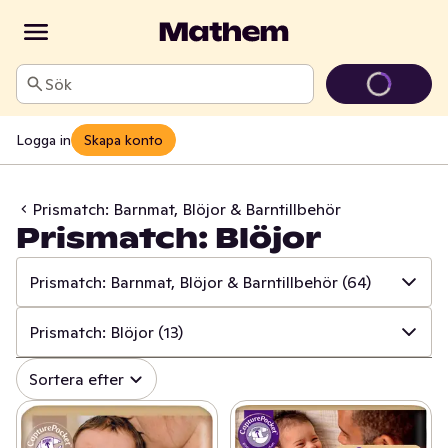
Sök
Logga in
Skapa konto
Prismatch: Barnmat, Blöjor & Barntillbehör
Prismatch: Blöjor
Prismatch: Barnmat, Blöjor & Barntillbehör
(64)
✓
Alla
(534)
Prismatch: Blöjor
(13)
✓
Prismatch: Frukt & Grönt
(13)
✓
Alla
(64)
Sortera efter
✓
Prismatch: Fisk & Skaldjur
(13)
✓
Prismatch: Gröt
(22)