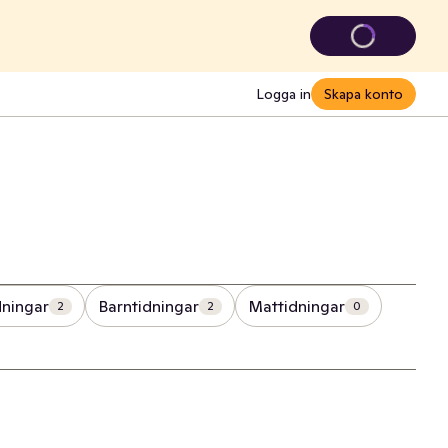
Logga in
Skapa konto
dningar
Barntidningar
Mattidningar
2
2
0