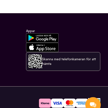
Appar
Skanna med telefonkameran för att
hämta