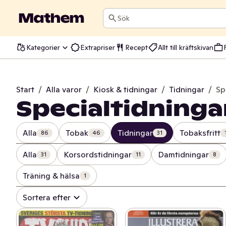
Sök
Kategorier
Extrapriser
Recept
Allt till kräftskivan
Start
/
Alla varor
/
Kiosk & tidningar
/
Tidningar
/
Sp
Specialtidninga
Alla
Tobak
Tidningar
Tobaksfritt
86
46
31
Alla
Korsordstidningar
Damtidningar
31
11
8
Träning & hälsa
1
Sortera efter