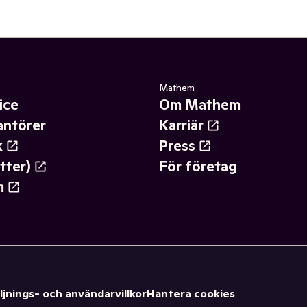
Mathem
ice
Om Mathem
antörer
Karriär
k
Press
tter)
För företag
m
ljnings- och användarvillkor
Hantera cookies