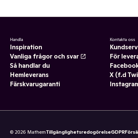
Handla
Kontakta oss
Inspiration
Kundserv
Vanliga frågor och svar
För lever
Så handlar du
Faceboo
Hemleverans
X (f.d Twi
Färskvarugaranti
Instagra
©
2026
Mathem
Tillgänglighetsredogörelse
GDPR
Försä