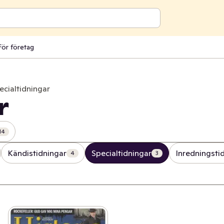
För företag
ecialtidningar
r
14
Kändistidningar
Specialtidningar
Inredningsti
4
3