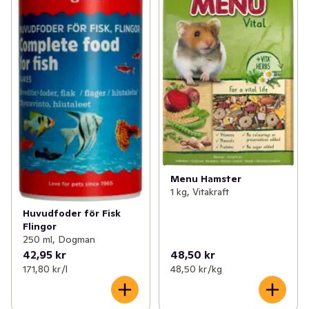
✓
Kattillbehör
(5)
✓
Hundtillbehör
(5)
✓
Fågelmat
(2)
✓
Djurtillbehör
(3)
✓
Övrig djurmat
(3)
Menu Hamster
1 kg, Vitakraft
Huvudfoder för Fisk
Flingor
250 ml, Dogman
42,95 kr
48,50 kr
171,80 kr /l
48,50 kr /kg