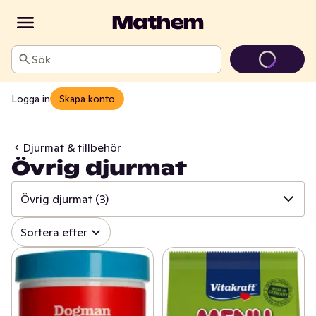
Sök
Logga in
Skapa konto
Djurmat & tillbehör
Övrig djurmat
Övrig djurmat
(3)
✓
Alla
(198)
Sortera efter
✓
Kattmat
(102)
✓
Hundmat
(78)